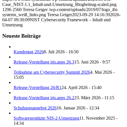
Case_NIST-1.1_Inhalt-und-Umsetzung_Blogbeitrag-scaled.png
1296
2560
Teresa Geiger
/wp-content/uploads/2019/07/logo_ibi-
systems_weiß_links.png
Teresa Geiger
2023-09-29 14:16:39
2026-
04-07 09:30:09
NIST Cybersecurity Framework – Inhalt und
Umsetzung
Neueste Beiträge
Kundentag 2026
8. Juli 2026 - 16:50
Release-Vorstellung iris.apps 26.3
15. Juni 2026 - 9:57
Teilnahme am Cybersecurity Summit 2026
4. Mai 2026 -
15:05
Release-Vorstellung 26/R1
24. April 2026 - 15:40
Release-Vorstellung iris.apps 26.2
23. März 2026 - 11:15
Schulungsangebot 2026
16. Januar 2026 - 12:34
Softwaregestützte NIS-2-Umsetzung
11. November 2025 -
14:34