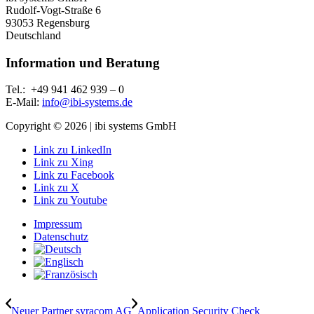
Rudolf-Vogt-Straße 6
93053 Regensburg
Deutschland
Information und Beratung
Tel.:
+49 941 462 939 – 0
E-
Mail:
info@ibi-systems.de
Copyright © 2026 | ibi systems GmbH
Link zu LinkedIn
Link zu Xing
Link zu Facebook
Link zu X
Link zu Youtube
Impressum
Datenschutz
Neuer Partner syracom AG
Application Security Check